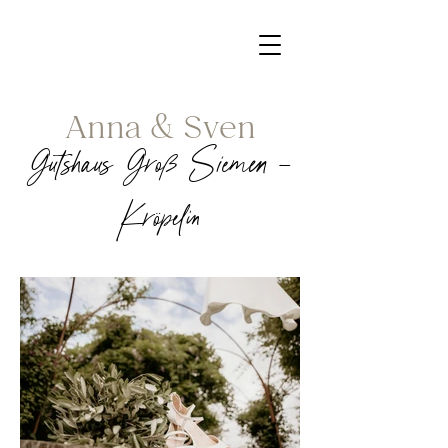
Anna & Sven
Gutshaus Groß Siemen -
Kröpelin