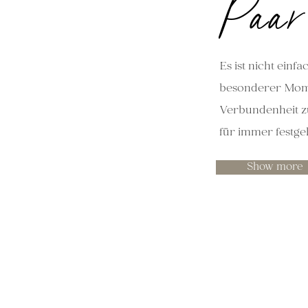
Paar
Es ist nicht einfa
besonderer Momen
Verbundenheit 
für immer festge
Show more