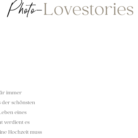
Lovestories
Photo-
n
für immer
s
der schönsten
Leben eines
t verdient es
ine Hochzeit muss